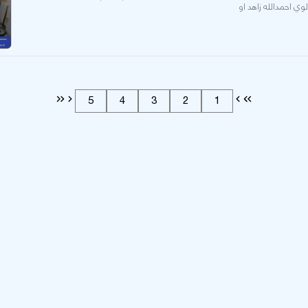
ي احمدالله زاهد او
5
4
3
2
1