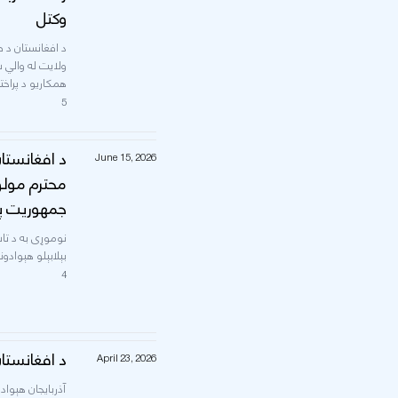
وکتل
د افغانستان د 
ولایت له والي 
همکاریو د پراختی
5
د افغانستا
June 15, 2026
محترم مولو
جمهوریت پل
بېلابېلو هېوادون
4
د افغانستان
April 23, 2026
آذربایجان هېوا