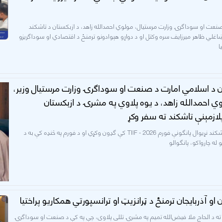
صنعت او سوداګرۍ وزارت مرستیال، مولوي احمدالله زاهد، د ازبکستان د تاشکند
ښاغلي ظاهر میرزایف سره وکتل او د دواړو هېوادونو ترمنځ د اقتصادي او سوداګریزو
ا
ن د اسلامي امارت د صنعت او سوداګرۍ وزارت مرستیال وزیر،
ي احمدالله زاهد، د یوه پلاوي په مشرۍ د ازبکستان
ازمېنې تاشکند ته سفر وکړ
نوموړی به د تاشکند نړیوال پانګونې فورم TIIF - 2026 کې ګډون وکړي او د فورم په څنډه کې به د
و له چارواکو، پانګوالو
 او آذربایجان ترمنځ د ټرانزیټ او ترانسپورتي همکاریو پراختیا
د ته د الحاج ملا فیض‌الله تمیم په مشرۍ تللی پلاوی، چې په کې د صنعت او سوداګرۍ