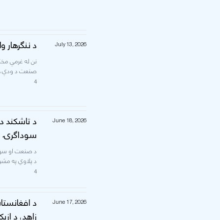
د ننګرهار و
July 13, 2026
صنعت د ودې، د 
4
د تاشکند د
June 18, 2026
سوداګرۍ وز
د صنعت او سودا
د پلاوي په مشر
4
د افغانستا
June 17, 2026
زاهد، د از