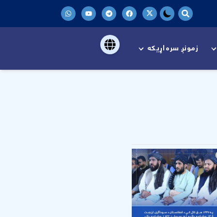
زمونږ سره اړیکه