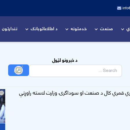
info
ي
صنعت
خدمتونه
د اطلاعاتوبانک
نندارتون
د خبرونو لټول