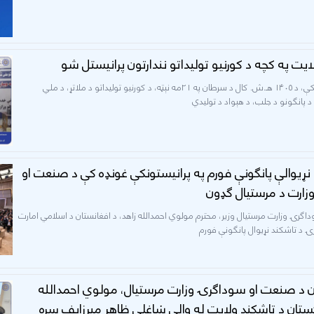
لایت په کچه د کورنیو تولیداتو نندارتون پرانیستل شو
نن له غرمې مخکې، د ۱۴۰۵ هـ.ش. کال د سرطان په ۲۱مه نېټه، د کورنیو تولیداتو د ملاتړ، د ملي
پانګونو د جلب، د هېواد د تولیدي
 نړیوالې پانګونې فورم په پرانیستونکې غونډه کې د صنعت او
ارت د مرستیال ګډون
ګرۍ وزارت مرستیال وزیر، محترم مولوي احمدالله زاهد، د افغانستان د اسلامي امارت
ۍ د تاشکند نړیوال پانګونې فورم
ن د صنعت او سوداګرۍ وزارت مرستیال، مولوي احمدالله
بکستان د تاشکند ولایت له والي ښاغلي ظاهر میرزایف سره