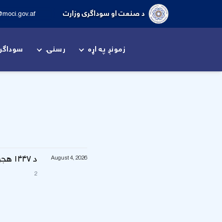
د صنعت او سوداګری وزارت
@moci.gov.af
زمونږ په اړه
رسنۍ
سوداگر
د ۱۴۴۷ هجري قمري کال د صنعت او سوداګرۍ وزارت لاسته راوړنې
August 4, 2026
2