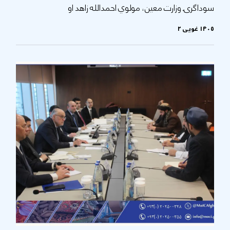
سوداګرۍ وزارت معین، مولوي احمدالله زاهد او
۱۴۰۵ غویی ۲