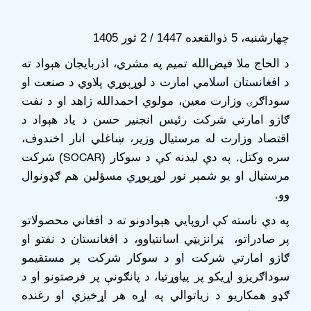
‌چهارشنبه، 5 ذوالقعده 1447 / 2 ثور 1405
د الحاج ملا فیض‌الله تمیم په مشري، اذربایجان هېواد ته
د افغانستان اسلامي امارت د لوړپوړي پلاوي د صنعت او
سوداګرۍ وزارت معین، مولوي احمدالله زاهد او د نفت
ګازو امارتي شرکت رئیس انجنیر حسن د یاد هېواد د
اقتصاد وزارت له مرستیال وزیر، ښاغلي انار اخندوف،
SOCAR
سره وکتل. په دې لیدنه کې د سوکار (
) شرکت
مرستیال او یو شمېر نور لوړپوړي مسؤلین هم ګډونوال
وو.
په دې ناسته کې اروپايي هېوادونو ته د افغاني محصولاتو
پر صادراتو، ټرانزیټي اسانتیاوو، د افغانستان د نفتو او
ګازو امارتي شرکت او د سوکار شرکت پر مستقیمو
سوداګریزو اړیکو پر پیاوړتیا، د پانګونې پر فرصتونو او د
ګډو همکاریو د زیاتوالي په اړه هر اړخیزې او رغنده