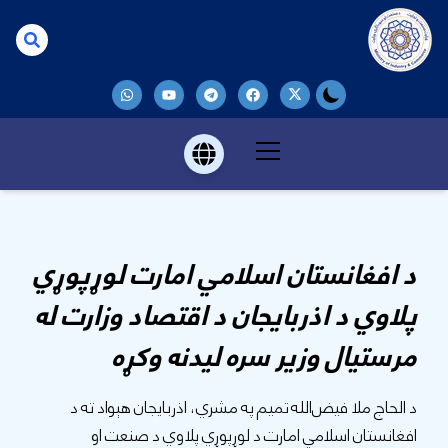
د افغانستان اسلامي امارت لوړپوړي
پلاوي د اذربایجان د اقتصاد وزارت له
مرستیال وزیر سره لیدنه وکړه
د الحاج ملا فیض‌الله تمیم په مشري، اذربایجان هېواد ته د
افغانستان اسلامي امارت د لوړپوړي پلاوي د صنعت او