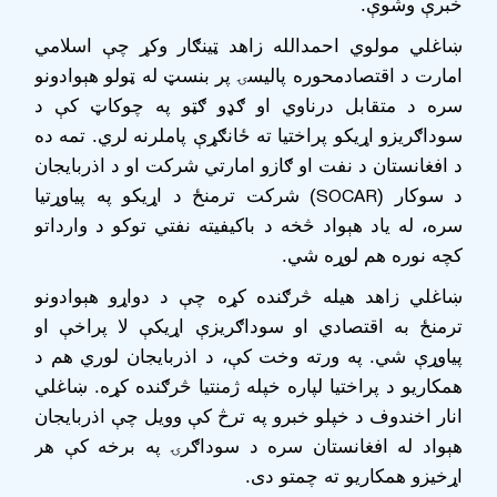
خبرې وشوې.
ښاغلي مولوي احمدالله زاهد ټینګار وکړ چې اسلامي
امارت د اقتصادمحوره پالیسۍ پر بنسټ له ټولو هېوادونو
سره د متقابل درناوي او ګډو ګټو په چوکاټ کې د
سوداګریزو اړیکو پراختیا ته ځانګړې پاملرنه لري. تمه ده
د افغانستان د نفت او ګازو امارتي شرکت او د اذربایجان
SOCAR
د سوکار (
) شرکت ترمنځ د اړیکو په پیاوړتیا
سره، له یاد هېواد څخه د باکیفیته نفتي توکو د وارداتو
کچه نوره هم لوړه شي.
ښاغلي زاهد هیله څرګنده کړه چې د دواړو هېوادونو
ترمنځ به اقتصادي او سوداګریزې اړیکې لا پراخې او
پیاوړې شي. په ورته وخت کې، د اذربایجان لوري هم د
همکاریو د پراختیا لپاره خپله ژمنتیا څرګنده کړه. ښاغلي
انار اخندوف د خپلو خبرو په ترڅ کې وویل چې اذربایجان
هېواد له افغانستان سره د سوداګرۍ په برخه کې هر
اړخیزو همکاریو ته چمتو دی.