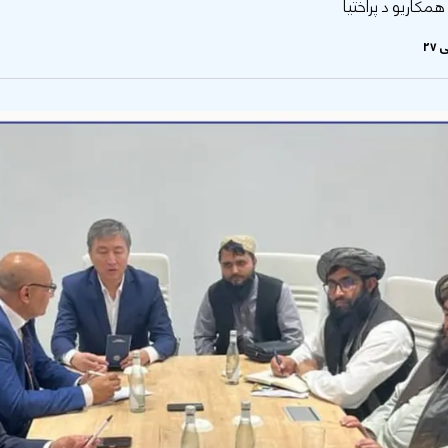
مکاریو د پراختیا