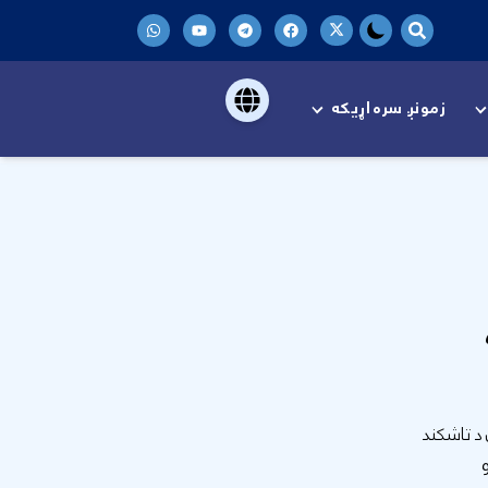
زمونږ سره اړیکه
 د تاشکند