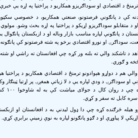
ترمنځ د اقتصادي او سوداګریزو همکاریو د پراختیا په اړه یې خبرې
دنه کې د پانګونې فرصتونو، صنعتي همکاریو، د خصوصي سکټور
او د متقابلو سوداګریزو اړیکو د پراختیا په اړه بحث وشو. مولوي 
نستان د پانګونې لپاره مناسب بازار وباله او د ازبکستان پانګوال 
، سوداګرۍ او نورو اقتصادي برخو په شته فرصتونو کې پانګونه 
د د تاشکند والي ته بلنه ور کړه چې افغانستان ته راشي او شته
خه و ګوري.
والي هم د دواړو هېوادونو ترمنځ د اقتصادي همکاریو د پراختیا ه
نې او سوداګرۍ د ودې لپاره یې د لا زیاتې همغږۍ پر اړتیا ټینګار وک
یې و کړه چې د روان
سره کابل ته سفر و کړي.
و هیله څرګنده کړه چې دا ډول لیدنې به د افغانستان او ازبکست
ړیکې لا پیاوړې او د ګډو پانګونو لپاره به نوې زمینې برابرې کړي.