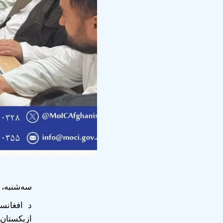
سه‌شنبه، 30 ذی‌الحجه 1447 / 26 جوزا 405
د افغانس
ازبکستان