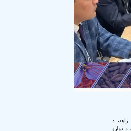
زاهد، د
د دواړو