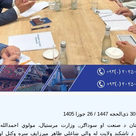
1
تان د صنعت او سوداګرۍ وزارت مرستیال، مولوي احمدالله 
 د تاشکند ولایت له والي ښاغلي ظاهر میرزایف سره وکتل او 