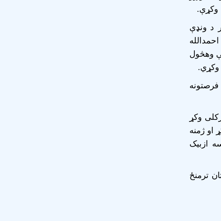
 وکړې.
 د ونډې
احمدالله
یې وهڅول
وکړي.
 فرصتونه
رکلی وکړ
ړ او ژمنه
 کال د جولای میاشت کې به له شاوخوا ١٠٠ کسه ازبیک
ان ترمنځ