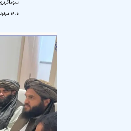
سوداګریزو ه
۱۴۰۵ غبرگولی ۲۷