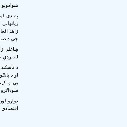
هېوادونو 
په دې لی
زیاتوالي 
زاهد افغا
چې د صنعت
ښاغلي زاه
له نږدې څ
د تاشکند 
او د پانګو
سوداګرو 
دواړو لور
اقتصادي ا