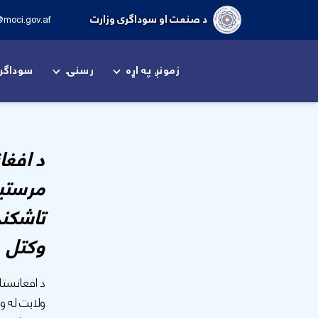
د صنعت او سوداګری وزارت
@moci.gov.af
زمونږ په اړه
رسنۍ
سوداگر
د افغا
مرستیا
تاشکند
وکتل
د افغانستا
ولایت له و